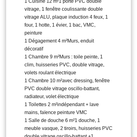
1 Cuisine
12 m²
1 porte PVC double
vitrage, 1 fenêtre coulissante double
vitrage ALU, plaque induction 4 feux, 1
four, 1 hotte, 1 évier, 1 bac, VMC,
peinture
1 Dégagement
4 m²
Murs, enduit
décoratif
1 Chambre
9 m²
Murs : toile peinte, 1
clim, huisseries PVC, double vitrage,
volets roulant électrique
1 Chambre
10 m²
avec dressing, fenêtre
PVC double vitrage oscillo-battant,
radiateur, volet électrique
1 Toilettes
2 m²
indépendant + lave
mains, faïence peinture VMC
1 Salle de douche
6 m²
1 douche, 1
meuble vasque, 2 tiroirs, huisseries PVC
double vitrage oscillo-battant +1