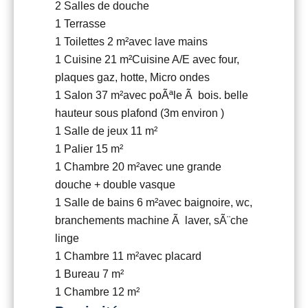
2 Salles de douche
1 Terrasse
1 Toilettes
2 m²
avec lave mains
1 Cuisine
21 m²
Cuisine A/E avec four,
plaques gaz, hotte, Micro ondes
1 Salon
37 m²
avec poÃªle Ã bois. belle
hauteur sous plafond (3m environ )
1 Salle de jeux
11 m²
1 Palier
15 m²
1 Chambre
20 m²
avec une grande
douche + double vasque
1 Salle de bains
6 m²
avec baignoire, wc,
branchements machine Ã laver, sÃ¨che
linge
1 Chambre
11 m²
avec placard
1 Bureau
7 m²
1 Chambre
12 m²