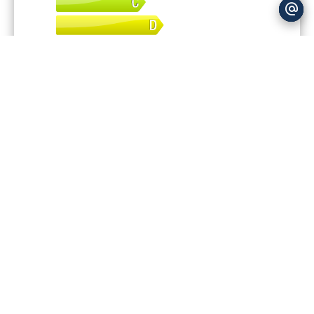
kWh/m².an
?
Financier